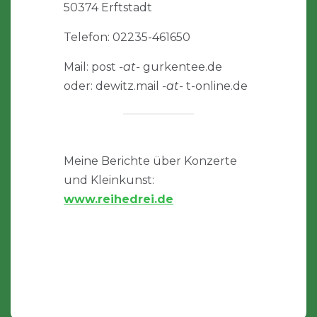
50374 Erftstadt
Telefon: 02235-461650
Mail: post
-at-
gurkentee.de
oder: dewitz.mail
-at-
t-online.de
Meine Berichte über Konzerte
und Kleinkunst:
www.reihedrei.de