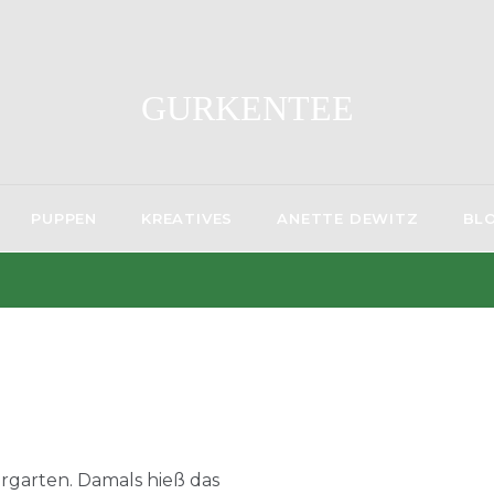
GURKENTEE
PUPPEN
KREATIVES
ANETTE DEWITZ
BL
ergarten. Damals hieß das