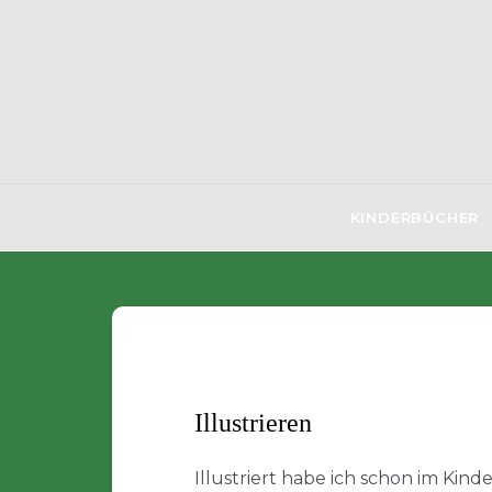
Skip
to
content
KINDERBÜCHER
Illustrieren
Illustriert habe ich schon im Kind