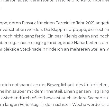
Karton aussortieren sollte. Wäsche und Karton können
.
pe, deren Einsatz für einen Termin im Jahr 2021 anged
verschoben werden. Die Klappmaulpuppe, die noch nicht
 noch nicht ganz fertig. Ein paar Kleinigkeiten sind no
ber sogar noch einige grundlegende Näharbeiten zu ma
 pieksige Stecknadeln finde ich an mehreren Stellen. Wie 
e ich entspannt an der Beweglichkeit des Unterkiefers, 
e ihn sauber mit dem Innenteil. Einen ganzen Tag lang
 zwischendurch pflichtbewusst auch andere Sachen zu m
em langen Ferientag. In der nächsten Woche werde ich 