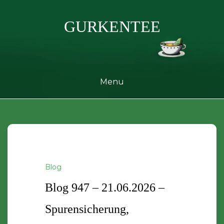
Skip
to
GURKENTEE
content
Menu
Blog
Blog 947 – 21.06.2026 –
Spurensicherung,