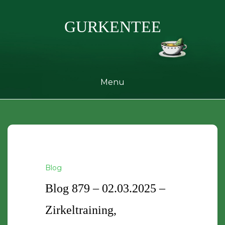
Skip
to
GURKENTEE
content
Menu
Blog
Blog 879 – 02.03.2025 –
Zirkeltraining,