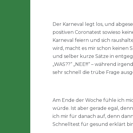
Der Karneval legt los, und abgese
positiven Coronatest sowieso ke
Karneval feiern und sich raushalt
wird, macht es mir schon keinen
und selber kurze Sätze in entge
„WAS??“ „NEE!!!“ – während irgen
sehr schnell die trübe Frage aus
Am Ende der Woche fühle ich mich 
würde. Ist aber gerade egal, den
ich mir für danach auf, denn da
Schnelltest für gesund erklärt bin