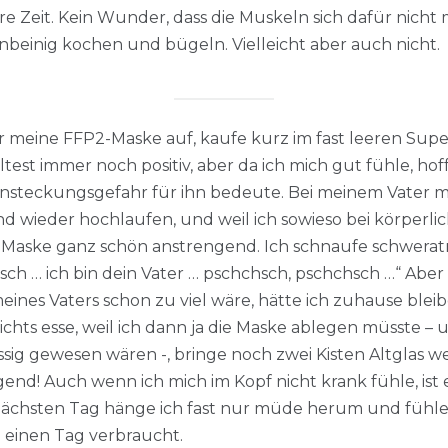
e Zeit. Kein Wunder, dass die Muskeln sich dafür nicht 
einbeinig kochen und bügeln. Vielleicht aber auch nicht.
 meine FFP2-Maske auf, kaufe kurz im fast leeren Sup
test immer noch positiv, aber da ich mich gut fühle, hof
nsteckungsgefahr für ihn bedeute. Bei meinem Vater mu
und wieder hochlaufen, und weil ich sowieso bei körperl
cke Maske ganz schön anstrengend. Ich schnaufe schwer
hsch … ich bin dein Vater … pschchsch, pschchsch …“ Ab
meines Vaters schon zu viel wäre, hätte ich zuhause blei
ichts esse, weil ich dann ja die Maske ablegen müsste 
ig gewesen wären -, bringe noch zwei Kisten Altglas w
nd! Auch wenn ich mich im Kopf nicht krank fühle, ist 
chsten Tag hänge ich fast nur müde herum und fühle m
 einen Tag verbraucht.