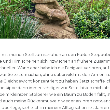
sogar mit meinen Stoffturnschuhen an den Füßen Stepp
ße und Hirn scheinen sich inzwischen an frühere Zusam
hneller. Wann aber habe ich die Fähigkeit verloren, au
s zur Seite zu machen, ohne dabei wild mit den Armen z
as Gleichgewicht konzentriert zu haben. Jetzt schaffe ich
und kippe dann immer schräger zur Seite, bis ich mich 
e beim kleinsten Stolperer wie ein Baum zu Boden fällt, is
nd auch meine Rückenmuskeln wieder an ihren notwend
überlege, stehe ich in meinem Alltag schon seit Jahren