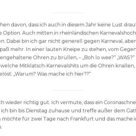
hen davon, dass ich auch in diesem Jahr keine Lust drau
ine Option. Auch mitten in rheinländischen Karnevalsh
en. Dabei bin ich gar nicht generell gegen Karneval, ab
 Spaß mehr. In einer lauten Kneipe zu stehen, vom Geg
gengehaltene Ohren zu brüllen, – „Boh lo wee?“ „WAS?
dwelche Mitklatsch-Karnevalshits um die Ohren knallen
gelöst: „Warum? Was mache ich hier??“
wieder richtig gut. Ich vermute, dass ein Coronaschnell
n ich bin bis Dienstag zuhause und treffe außer dem Ga
nn möchte für zwei Tage nach Frankfurt und das mache 
.